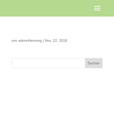
Krippe
von
adminHenning
|
Nov. 22, 2018
Neueste Kommentare
Archiv
Kategorien